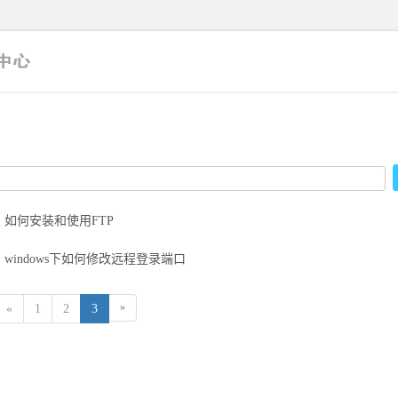
、
如何安装和使用FTP
、
windows下如何修改远程登录端口
»
«
1
2
3