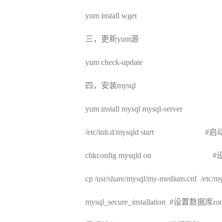
yum install wget
三，更新
yum源
yum check-update
四，
安装
mysql
yum install mysql mysql-serve
/etc/init.d/mysqld start #启
chkconfig mysqld on 
cp /usr/share/mysql/my-medium.cnf /etc/
mysql_secure_installation #设置数据