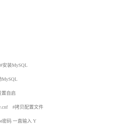
r #安装MySQL
动MySQL
#设置自启
my.cnf #
拷贝配置文件
库root密码 一直输入 Y