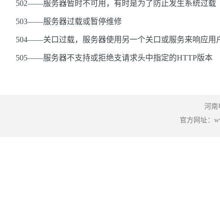
502——服务器暂时不可用，有时是为了防止发生系统过载
503——服务器过载或暂停维修
504——关口过载，服务器使用另一个关口或服务来响应用
505——服务器不支持或拒绝支请求头中指定的HTTP版本
河南
官方网址：www.