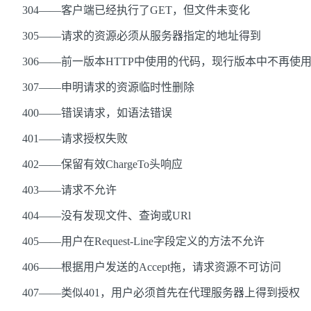
304——客户端已经执行了GET，但文件未变化
305——请求的资源必须从服务器指定的地址得到
306——前一版本HTTP中使用的代码，现行版本中不再使
307——申明请求的资源临时性删除
400——错误请求，如语法错误
401——请求授权失败
402——保留有效ChargeTo头响应
403——请求不允许
404——没有发现文件、查询或URl
405——用户在Request-Line字段定义的方法不允许
406——根据用户发送的Accept拖，请求资源不可访问
407——类似401，用户必须首先在代理服务器上得到授权