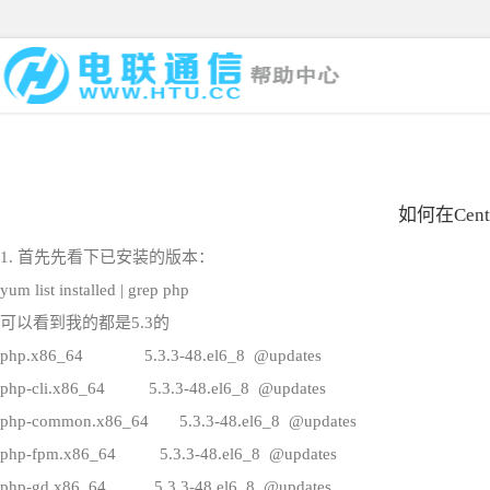
如何在Cen
1. 首先先看下已安装的版本：
yum list installed | grep php
可以看到我的都是
5.3的
php.x86_64 5.3.3-48.el6_8 @updates
php-cli.x86_64 5.3.3-48.el6_8 @updates
php-common.x86_64 5.3.3-48.el6_8 @update
php-fpm.x86_64 5.3.3-48.el6_8 @updates
php-gd.x86_64 5.3.3-48.el6_8 @updates