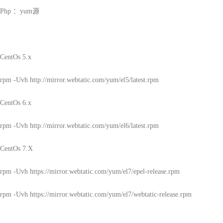
Php
：
yum
源
CentOs 5.x
rpm -Uvh http://mirror.webtatic.com/yum/el5/latest.rpm
CentOs 6.x
rpm -Uvh http://mirror.webtatic.com/yum/el6/latest.rpm
CentOs 7.X
rpm -Uvh https://mirror.webtatic.com/yum/el7/epel-release.rpm
rpm -Uvh https://mirror.webtatic.com/yum/el7/webtatic-release.rpm